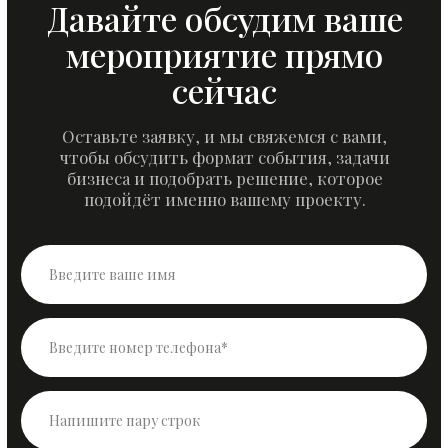
Навигация
Организация мероприятий
Аренда оборудования
Аренда мебели
Застройка мероприятий
Портфолио
Контакты
Для
связи
+7 (908) 202-49-49
e2024949@gmail.com