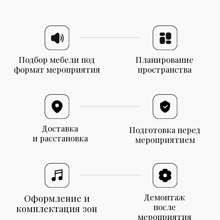
Доставка
Подготовка перед
и расстановка
мероприятием
Демонтаж
Оформление и
после
комплектация зон
мероприятия
Работаем в Красноярске и по краю
О нас
Event
ador предлагает
не просто аренду,
а техническое решение
под мероприятие
Мы не просто выдаём оборудование в аренду,