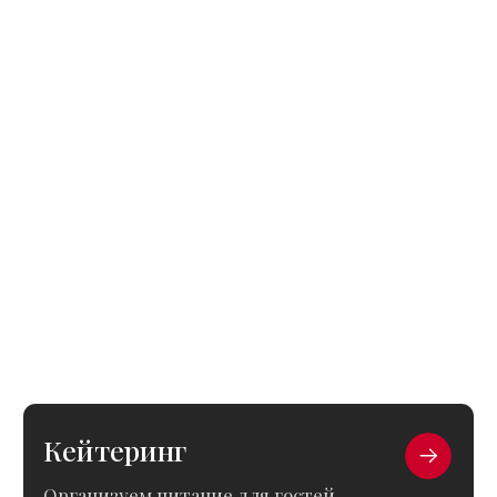
Подбор персонала
Обеспечиваем мероприятие
необходимым персоналом для слаженной
и комфортной работы на площадке.