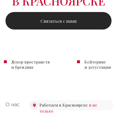
Декор пространств
Кейтеринг
и брендинг
и дегустации
О нас
Работаем в Красноярске
и не
только
Организация мероприятий
для бизнеса под ключ —
от идеи до полной реализации
Мы берём на себя весь процесс подготовки
мероприятия:
разрабатываем концепцию,
продумываем сценарий, координируем
процессы и обеспечиваем техническую
реализацию проекта.
Работаем с разными форматами деловых
и корпоративных мероприятий,
подстраиваясь под задачи бизнеса, площадку
и масштаб события. Учитываем все детали,
чтобы мероприятие выглядело целостно