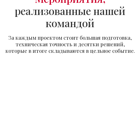
Контакты
Для
связи
+7 (908) 202-49-49
e2024949@gmail.com
Адрес
г. Красноярск улица Белинского, 3
Мессенджеры и социальные сети
Индивидуальный предприниматель
Бахов Федор Сергеевич
ОГРНИП 318246800060487 от 22.05.2018