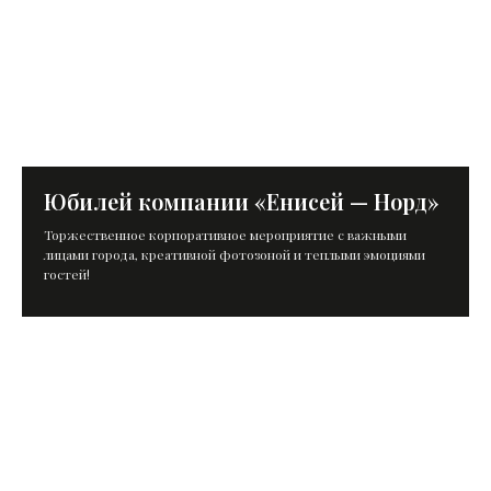
Политика конфиденциальности
Согласие на обработку персональных данных
Разработка сайта: Mars Branding
Юбилей компании «Енисей — Норд»
Торжественное корпоративное мероприятие с важными
лицами города, креативной фотозоной и теплыми эмоциями
гостей!