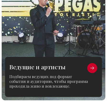
Гибкость
в формате
Можем адаптировать формат
мероприятия под задачу, площадку
и масштаб — от камерных событий
до крупных проектов.
Портфолио
Мероприятия,
реализованные нашей
командой
За каждым проектом стоит большая подготовка,
техническая точность и десятки решений,
которые в итоге складываются в цельное событие.