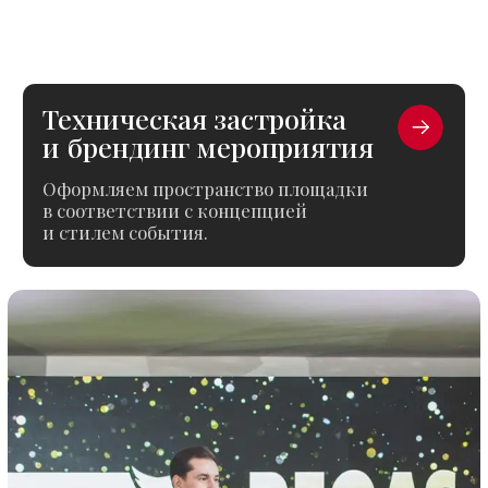
Самостоятельно управляем
процессом подготовки и проведения
мероприятия, чтобы всё прошло
чётко и без сбоев.
Слаженная работа
команды
Все ключевые процессы внутри
одной команды, поэтому подготовка
проходит быстрее и без потерь
в коммуникации.
Фокус на задачах
бизнеса
Продумываем мероприятие
с учётом целей компании —
от имиджа до вовлечения
аудитории и результата события.