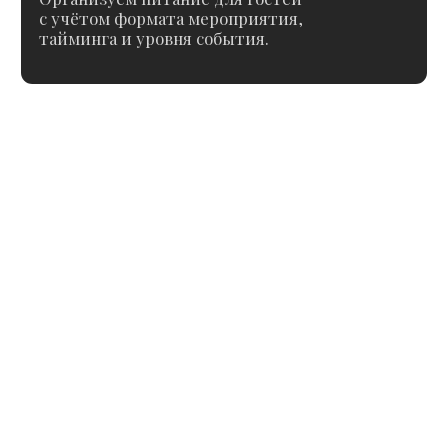
Преимущества
Почему нам доверяют
организацию
мероприятий
С нами работают годами — это лучший
показатель качества и доверия
Всё под
ключ
Берём на себя весь процесс
организации мероприятия —
от идеи и сценария до реализации
и сопровождения на площадке.
Контроль
реализации